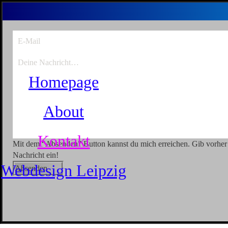
E-Mail
Deine Nachricht…
Homepage
About
Kontakt
Mit dem “Absenden” Button kannst du mich erreichen. Gib vorher
Nachricht ein!
Webdesign Leipzig
Absenden