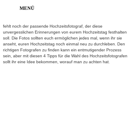
4 Tipps für die Wahl des
Hochzeitsfotografen
Ihr habt das Kleid, den Anzug, Blumen, Kuchen, eine Band, aber es
ANFRAGE STELLEN
fehlt noch der passende Hochzeitsfotograf, der diese
unvergesslichen Erinnerungen von eurem Hochzeitstag festhalten
soll. Die Fotos sollten euch ermöglichen jedes mal, wenn ihr sie
anseht, euren Hochzeitstag noch einmal neu zu durchleben. Den
richtigen Fotografen zu finden kann ein entmutigender Prozess
sein, aber mit diesen 4 Tipps für die Wahl des Hochzeitsfotografen
sollt ihr eine Idee bekommen, worauf man zu achten hat.